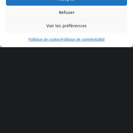
Linkedin
Facebook
X.com
Back to top ↑
© 2025 DmCom.fr
Refuser
Voir les préférences
Menu
Politique de cookies
Politique de confidentialité