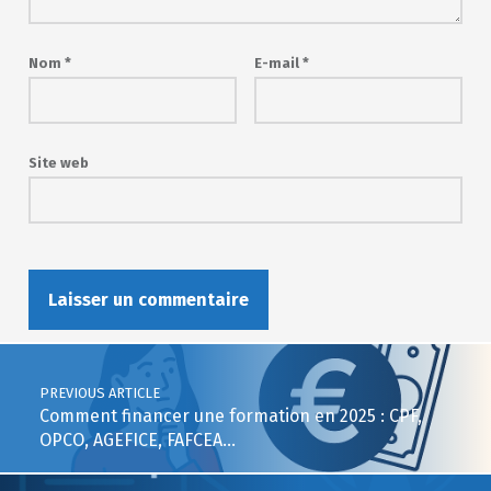
Nom
*
E-mail
*
Site web
Post navigation
PREVIOUS ARTICLE
Comment financer une formation en 2025 : CPF,
OPCO, AGEFICE, FAFCEA…