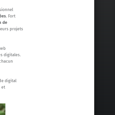
sionnel
ées
. Fort
n de
leurs projets
web
 digitales.
chacun
e digital
 et