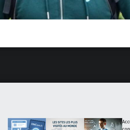
Acc
con