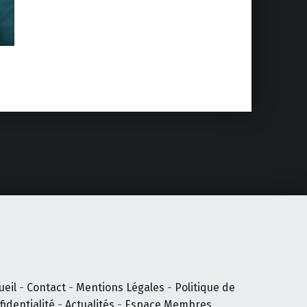
ueil
-
Contact
-
Mentions Légales
-
Politique de
fidentialité
-
Actualités
-
Espace Membres