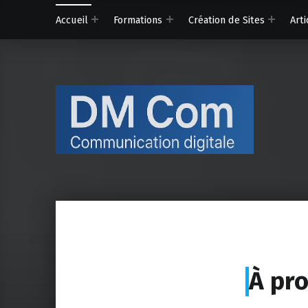
Accueil
Formations
Création de Sites
Arti
D-M C
Communicat
À pro