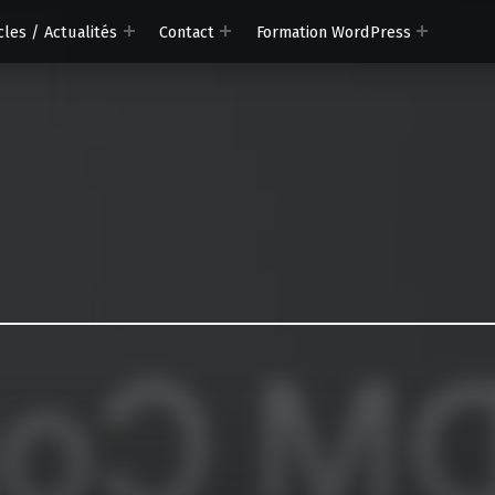
cles / Actualités
Contact
Formation WordPress
ommunication
ion digitale