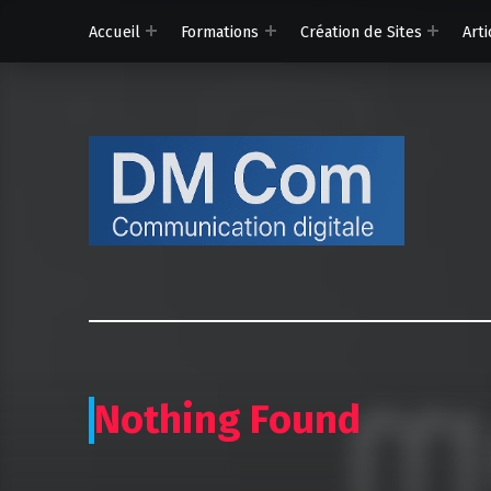
Accueil
Formations
Création de Sites
Arti
D-M C
Communicat
Nothing Found